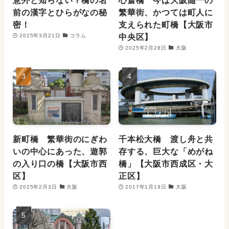
意外と知らない？橋の名
心斎橋 今は大阪随一の
前の漢字とひらがなの秘
繁華街、かつては町人に
密！
支えられた町橋【大阪市
中央区】
2025年3月21日
コラム
2025年2月28日
大阪
新町橋 繁華街のにぎわ
千本松大橋 渡し舟と共
いの中心にあった、遊郭
存する、巨大な「めがね
の入り口の橋【大阪市西
橋」【大阪市西成区・大
区】
正区】
2025年2月3日
大阪
2017年1月19日
大阪