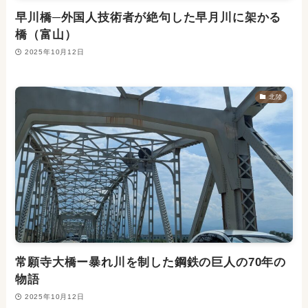
早川橋─外国人技術者が絶句した早月川に架かる
橋（富山）
2025年10月12日
北陸
常願寺大橋ー暴れ川を制した鋼鉄の巨人の70年の
物語
2025年10月12日